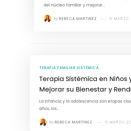
del núcleo familiar y mejorar…
by
REBECA MARTINEZ
6 MARZO
TERAPIA FAMILIAR SISTÉMICA
Terapia Sistémica en Niños 
Mejorar su Bienestar y Rend
La infancia y la adolescencia son etapas cla
años, los…
by
REBECA MARTINEZ
6 MARZO 2