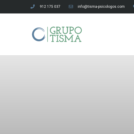
912 175 037
info@tisma-psicologos.com