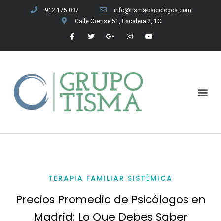
912 175 037
info@tisma-psicologos.com
Calle Orense 51, Escalera 2, 1C
Nuestras Terapias
Sobre el grupo Tisma
TERAPIA FAMILIAR SISTÉMICA
Precios Promedio de Psicólogos en
Madrid: Lo Que Debes Saber